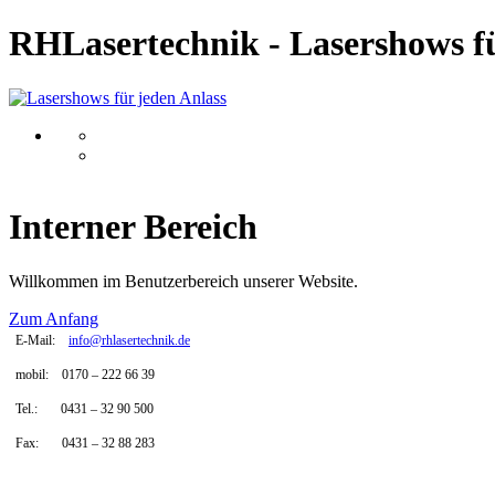
RHLasertechnik - Lasershows fü
Interner Bereich
Willkommen im Benutzerbereich unserer Website.
Zum Anfang
E-Mail:
info@rhlasertechnik.de
mobil:
0170
–
222 66 39
Tel.: 0431
–
32 90 500
Fax:
0431 – 32 88 283