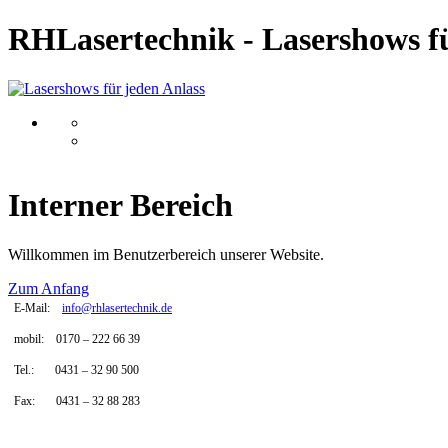
RHLasertechnik - Lasershows fü
Interner Bereich
Willkommen im Benutzerbereich unserer Website.
Zum Anfang
E-Mail:
info@rhlasertechnik.de
mobil:
0170
–
222 66 39
Tel.: 0431
–
32 90 500
Fax:
0431 – 32 88 283