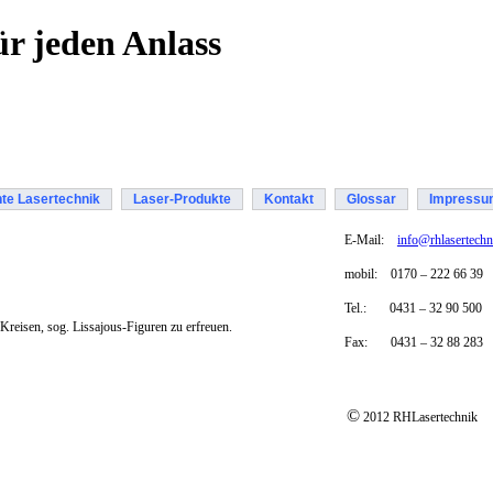
r jeden Anlass
te Lasertechnik
Laser-Produkte
Kontakt
Glossar
Impressu
E-Mail:
info@rhlasertechn
mobil:
0170
–
222 66 39
Tel.: 0431
–
32 90 500
Kreisen, sog. Lissajous-Figuren zu erfreuen.
Fax:
0431 – 32 88 283
©
2012 RHLasertechnik