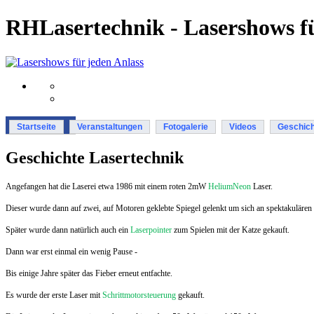
RHLasertechnik - Lasershows fü
Startseite
Veranstaltungen
Fotogalerie
Videos
Geschich
Geschichte Lasertechnik
Angefangen hat die Laserei etwa 1986 mit einem roten 2mW
HeliumNeon
Laser.
Dieser wurde dann auf zwei, auf Motoren geklebte Spiegel gelenkt um sich an spektakulären 
Später wurde dann natürlich auch ein
Laserpointer
zum Spielen mit der Katze gekauft.
Dann war erst einmal ein wenig Pause -
Bis einige Jahre später das Fieber erneut entfachte.
Es wurde der erste Laser mit
Schrittmotorsteuerung
gekauft.