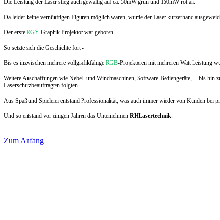
Die Leistung der Laser stieg auch gewaltig auf ca. 50mW grün und 150mW rot an.
Da leider keine vernünftigen Figuren möglich waren, wurde der Laser kurzerhand ausgeweid
Der erste
RGY
Graphik Projektor war geboren.
So setzte sich die Geschichte fort -
Bis es inzwischen mehrere vollgrafikfähige
RGB
-Projektoren mit mehreren Watt Leistung w
Weitere Anschaffungen wie Nebel- und Windmaschinen, Software-Bediengeräte,… bis hin zu
Laserschutzbeauftragten folgten.
Aus Spaß und Spielerei entstand Professionalität, was auch immer wieder von Kunden bei priv
Und so entstand vor einigen Jahren das Unternehmen
RHLasertechnik
.
Zum Anfang