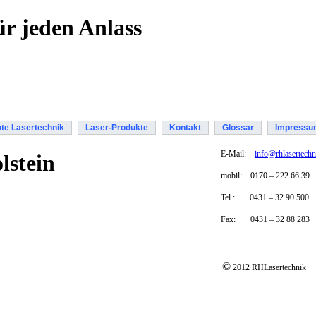
r jeden Anlass
te Lasertechnik
Laser-Produkte
Kontakt
Glossar
Impressu
E-Mail:
info@rhlasertechn
lstein
mobil:
0170
–
222 66 39
Tel.: 0431
–
32 90 500
Fax:
0431 – 32 88 283
©
2012 RHLasertechnik